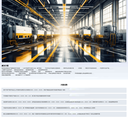
解决方案
提供适合制造业产线耐造的打印设备，，一台打印机即可实现三证合一集中输出，，，不仅可以打印各种介质的纸张，，，同时可以外加装订器、、、、分页器，，，月最大打印负荷30W页，，，可适用于任何产线。。。。
上线数字化监控软件，，随时监控设备状态，，做到预防性巡检，，，，缩短故障响应时间。。
提供24小时驻场服务，，严格按照计划进行定期维护，，，包括清洁、、校准、、、、更换易损件等，，，确保设备始终处于最佳运行状态。。。。
保持充足的备品备件库存，，，，能够立即更换，，，减少因等待备件而导致的停产时间。。对每次故障进行详细分析，，找出根本原因，，，，并采取措施防止类似故障再次发生。。
搭建全国服务网络，，，，满足地级市工厂上门维修需求。。
方案优势
基于汽车产线不同点位上不同的作业类型与介质类型，，，为客户挑选适合的打印设备并制定统一标准
可对接客户内部生产系统，，，，助力客户优化升级随车跟单打印流程
通过数字化管理工具，，，，实时监控设备状态与耗材预警，，，，自动推送设备异常与耗材短缺，，，前瞻式数字化管理，，缩短故障响应时间
可提供专业驻场工程师，，第一时间响应问题故障；执行5S管理标准，，，实现规范的耗材管理、、、、库存管理以及人员管理
建立全国服务网络体系，，，，保证一线城市的4H到场响应以及200+城市的NBD到场能力，，，，从而稳定保证客户所有工厂及站点的服务时效